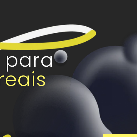
a para
reais