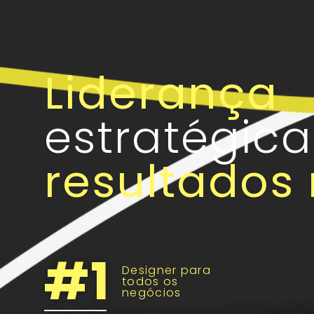
Liderança
estratégic
resultados
#
1
Designer para
todos os
negócios