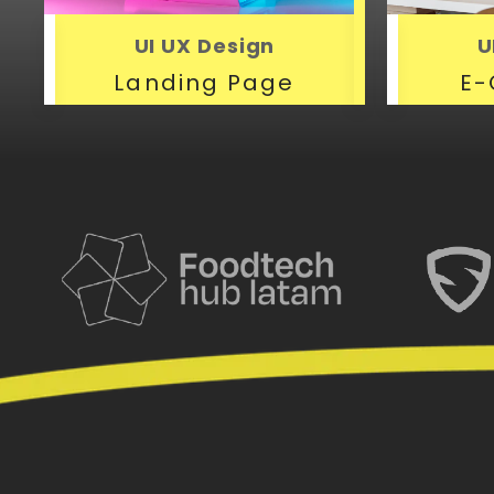
UI UX Design
U
Landing Page
E