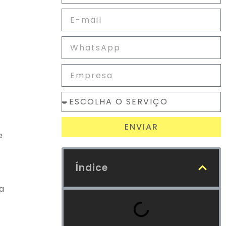
ENVIAR
e
Índice
a