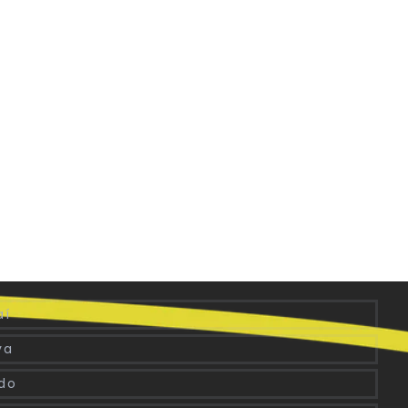
aí
va
edo