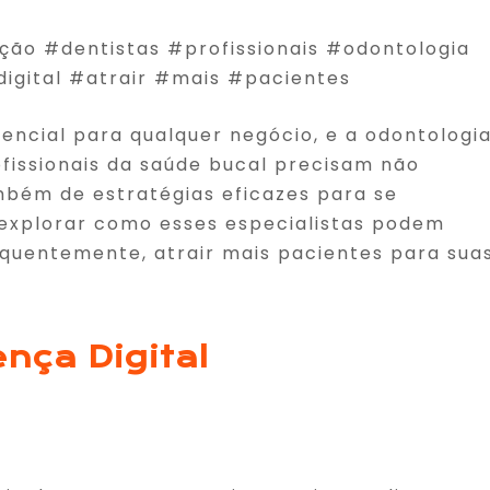
ão #dentistas #profissionais #odontologia
gital #atrair #mais #pacientes
ssencial para qualquer negócio, e a odontologi
ofissionais da saúde bucal precisam não
mbém de estratégias eficazes para se
 explorar como esses especialistas podem
sequentemente, atrair mais pacientes para sua
nça Digital