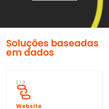
Soluções baseadas
em dados
( 1 )
Website