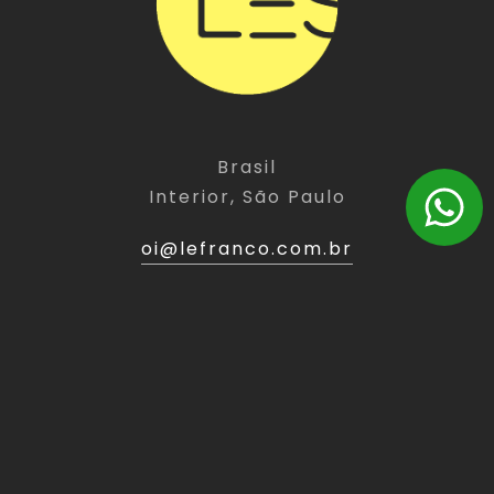
Brasil
Interior, São Paulo
oi@lefranco.com.br
(11) 9 5486-3949
LINKS
EXPERT
Home
Website
Sobre
Landing Page
Expert
E-Commerce
Portfólio
Branding