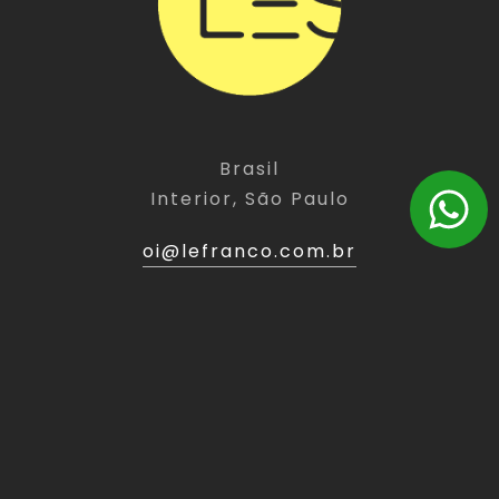
Brasil
Interior, São Paulo
oi@lefranco.com.br
(11) 9 5486-3949
LINKS
EXPERT
Home
Website
Sobre
Landing Page
Expert
E-Commerce
Portfólio
Branding