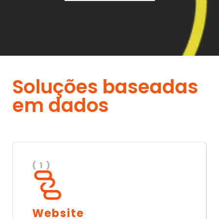
Soluções baseadas
em dados
( 1 )
Website