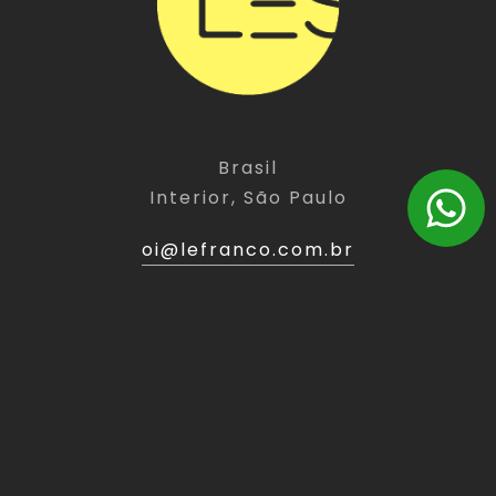
Brasil
Interior, São Paulo
oi@lefranco.com.br
(11) 9 5486-3949
LINKS
EXPERT
Home
Website
Sobre
Landing Page
Expert
E-Commerce
Portfólio
Branding