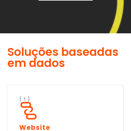
Soluções baseadas
em dados
( 1 )
Website