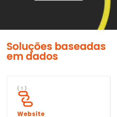
Soluções baseadas
em dados
( 1 )
Website