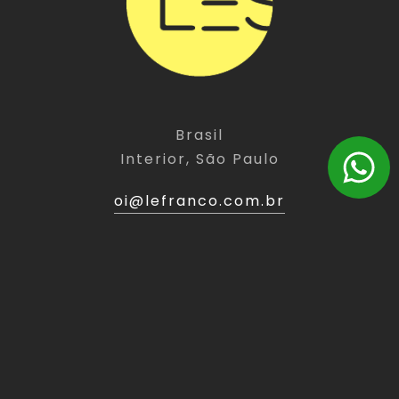
Brasil
Interior, São Paulo
oi@lefranco.com.br
(11) 9 5486-3949
LINKS
EXPERT
Home
Website
Sobre
Landing Page
Expert
E-Commerce
Portfólio
Branding