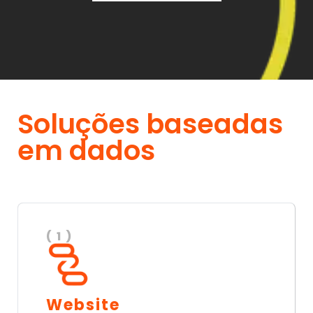
Soluções baseadas
em dados
( 1 )
Website