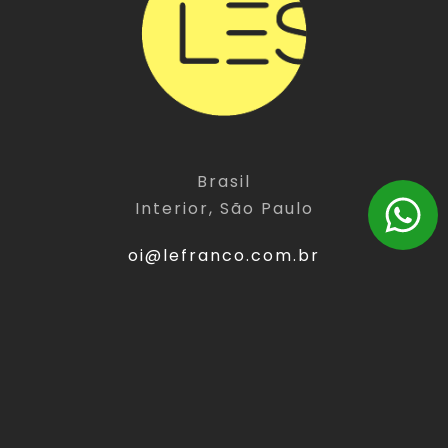
Brasil
Interior, São Paulo
oi@lefranco.com.br
(11) 9 5486-3949
LINKS
EXPERT
Home
Website
Sobre
Landing Page
Expert
E-Commerce