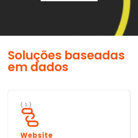
Soluções baseadas
em dados
( 1 )
Website