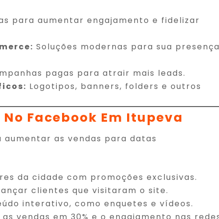
as para aumentar engajamento e fidelizar
mmerce:
Soluções modernas para sua presenç
panhas pagas para atrair mais leads.
ficos:
Logotipos, banners, folders e outros
s No Facebook Em Itupeva
a aumentar as vendas para datas
es da cidade com promoções exclusivas.
çar clientes que visitaram o site.
údo interativo, como enquetes e vídeos.
u as vendas em 30% e o engajamento nas rede