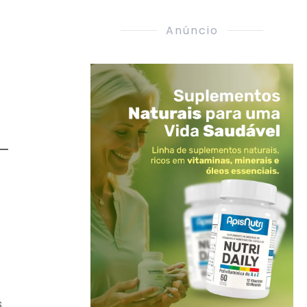
Anúncio
a
s