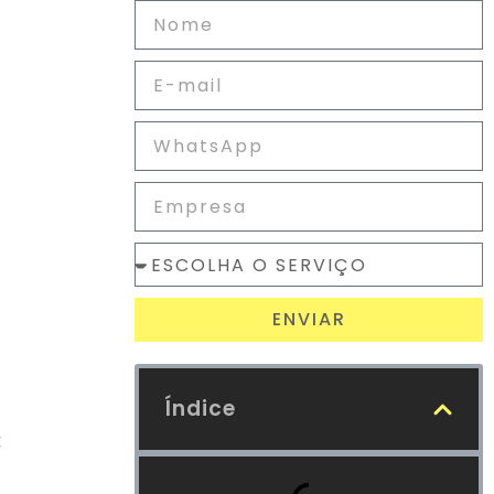
ENVIAR
Índice
k
a